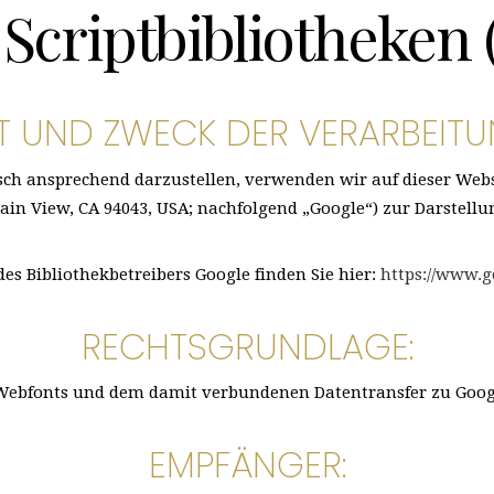
criptbibliotheken 
T UND ZWECK DER VERARBEITU
sch ansprechend darzustellen, verwenden wir auf dieser Webs
in View, CA 94043, USA; nachfolgend „Google“) zur Darstellun
des Bibliothekbetreibers Google finden Sie hier:
https://www.g
RECHTSGRUNDLAGE:
bfonts und dem damit verbundenen Datentransfer zu Google is
EMPFÄNGER: